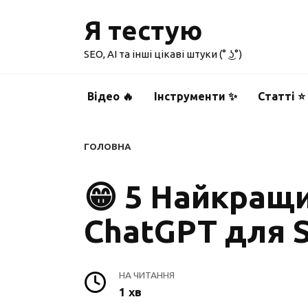
Перейти
Я тестую
до
вмісту
SEO, AI та інші цікаві штуки (° ͜ʖ°)
Відео 🔥
Інструменти ✨
Статті ⭐
ГОЛОВНА
😁 5 Найкращи
ChatGPT для 
НА ЧИТАННЯ
1 хв