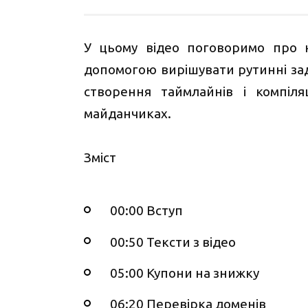
У цьому відео поговоримо про н
допомогою вирішувати рутинні зада
створення таймлайнів і компіл
майданчиках.
Зміст
00:00 Вступ
00:50 Тексти з відео
05:00 Купони на знижку
06:20 Перевірка доменів