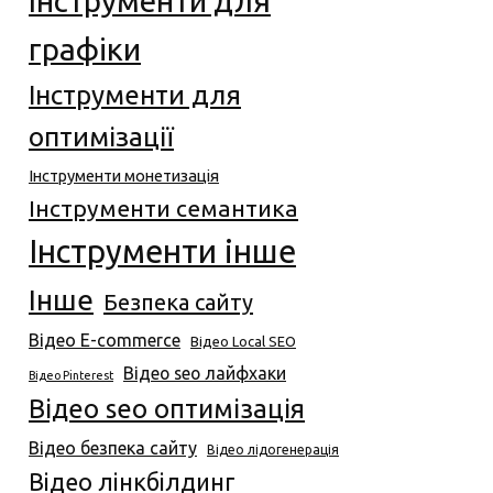
Інструменти для
графіки
Інструменти для
оптимізації
Інструменти монетизація
Інструменти семантика
Інструменти інше
Інше
Безпека сайту
Відео E-commerce
Відео Local SEO
Відео seo лайфхаки
Відео Pinterest
Відео seo оптимізація
Відео безпека сайту
Відео лідогенерація
Відео лінкбілдинг