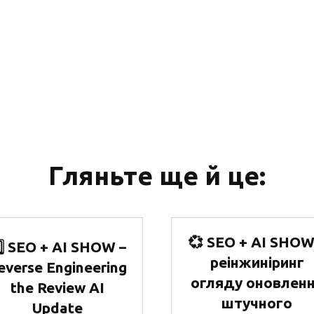
Гляньте ще й це:
💞 SEO + AI SHOW
️⃣ SEO + AI SHOW –
реінжиніринг
everse Engineering
огляду оновлен
the Review AI
штучного
Update