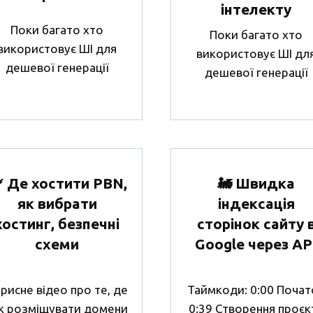
інтелекту
Поки багато хто
Поки багато хто
використовує ШІ для
використовує ШІ дл
дешевої генерації
дешевої генерації
 Де хостити PBN,
🚂 Швидка
як вибрати
індексація
хостинг, безпечні
сторінок сайту 
схеми
Google через AP
рисне відео про те, де
Таймкоди: 0:00 Почат
як розміщувати домени
0:39 Створення проєк