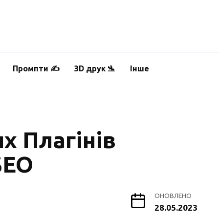
Промпти ✍️
3D друк 🛬
Інше
х Плагінів
SEO
ОНОВЛЕНО
28.05.2023