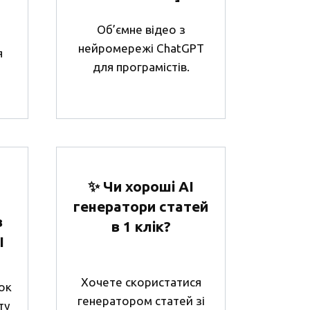
Об’ємне відео з
нейромережі ChatGPT
я
для програмістів.
✨ Чи хороші AI
генератори статей
в
в 1 клік?
I
Хочете скористатися
ок
генератором статей зі
ту