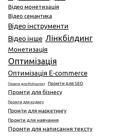
Відео монетизація
Відео семантика
Відео інструменти
Лінкбілдинг
Відео інше
Монетизація
Оптимізація
Оптимізація E-commerce
Промти для SEO
Промти для Midjourney
Промти для бізнесу
Промти для кодінгу
Промти для маркетингу
Промти для навчання
Промти для написання тексту