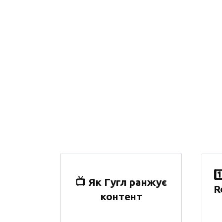
1
📺 Як Гугл ранжує
R
контент