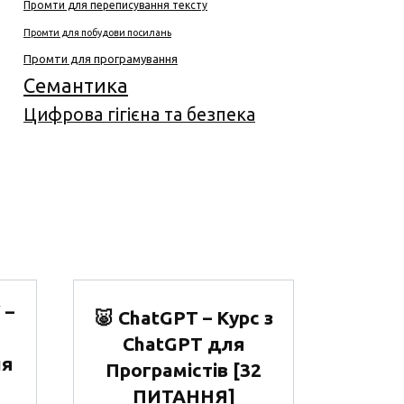
Промти для переписування тексту
Промти для побудови посилань
Промти для програмування
Семантика
Цифрова гігієна та безпека
 –
🐷 ChatGPT – Курс з
ChatGPT для
ня
Програмістів [32
ПИТАННЯ]