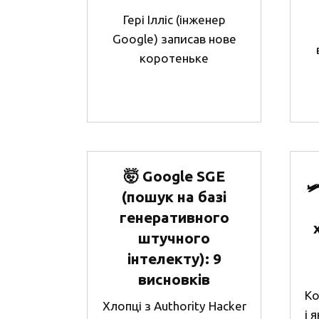
Гері Ілліс (інженер
Google) записав нове
коротеньке
🤯 Google SGE

(пошук на базі
генеративного
штучного
інтелекту): 9
висновків
Ко
Хлопці з Authority Hacker
і 